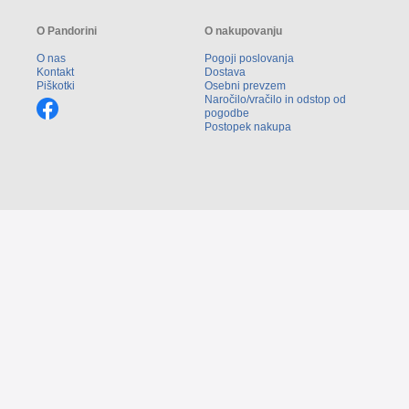
O Pandorini
O nakupovanju
O nas
Pogoji poslovanja
Kontakt
Dostava
Piškotki
Osebni prevzem
Naročilo/vračilo in odstop od
pogodbe
Postopek nakupa
Copyright © 2026 Pandorina. Vse pravice pridržane.