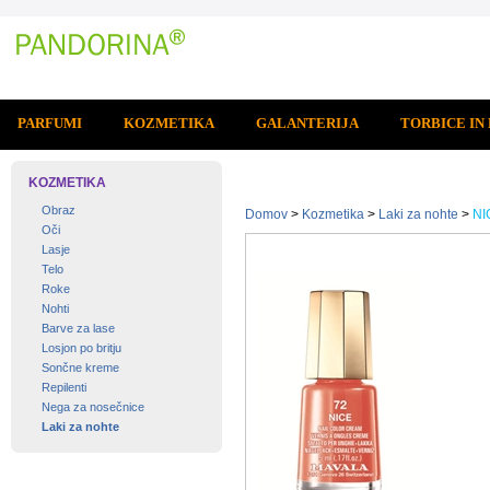
PARFUMI
KOZMETIKA
GALANTERIJA
TORBICE IN
KOZMETIKA
Obraz
Domov
>
Kozmetika
>
Laki za nohte
>
NI
Oči
Lasje
Telo
Roke
Nohti
Barve za lase
Losjon po britju
Sončne kreme
Repilenti
Nega za nosečnice
Laki za nohte